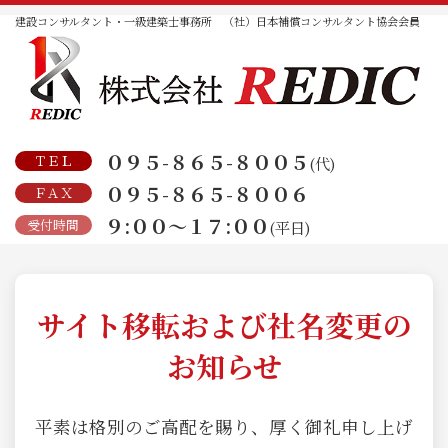
建設コンサルタント・一級建築士事務所 （社）日本補償コンサルタント協会会員
０９５-８６５-８００５
ＴＥＬ
(代)
０９５-８６５-８００６
ＦＡＸ
９:００～１７:００
受付時間
(平日)
サイト移転および社名変更の
お知らせ
平素は格別のご高配を賜り、厚く御礼申し上げ